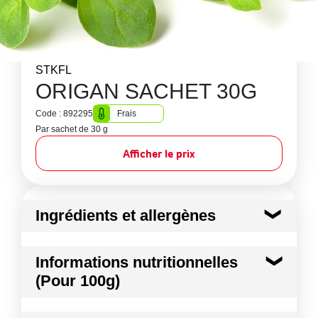
STKFL
ORIGAN SACHET 30G
Code : 892295
Frais
Par sachet de 30 g
Afficher le prix
Ingrédients et allergènes
Ingrédients :
Informations nutritionnelles
ORIGAN
(Pour 100g)
Conformément aux informations transmises
par le(s) fournisseur(s) de Transgourmet
Kilocalories
40 kcal
Opérations