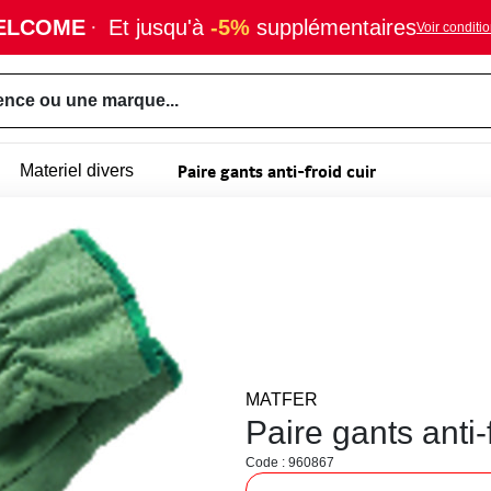
ELCOME
·
Et jusqu'à
-5%
supplémentaires
Voir conditi
ence ou une marque...
Paire gants anti-froid cuir
Materiel divers
MATFER
Paire gants anti-f
Code : 960867