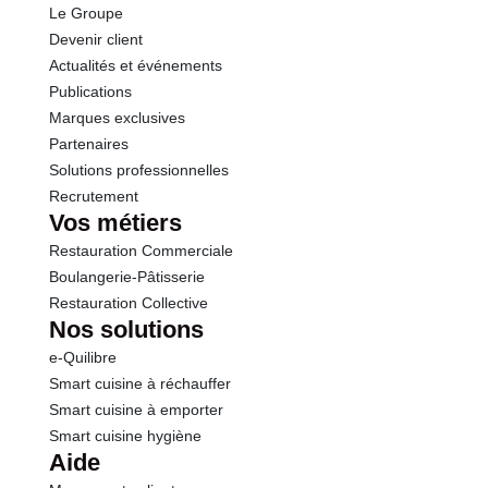
Le Groupe
Fibres
4.7 g
Devenir client
Actualités et événements
Protéines
1.5 g
Publications
Marques exclusives
Sel
0.02 g
Partenaires
Solutions professionnelles
Recrutement
Vos métiers
Restauration Commerciale
Boulangerie-Pâtisserie
Restauration Collective
Nos solutions
e-Quilibre
Smart cuisine à réchauffer
Smart cuisine à emporter
Smart cuisine hygiène
Aide