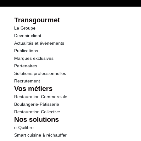
Opérations
Fibres
0.8 g
Transgourmet
Le Groupe
Protéines
13.5 g
Devenir client
Actualités et événements
Sel
0.55 g
Publications
Marques exclusives
Partenaires
Solutions professionnelles
Recrutement
Vos métiers
Restauration Commerciale
Boulangerie-Pâtisserie
Restauration Collective
Nos solutions
e-Quilibre
Smart cuisine à réchauffer