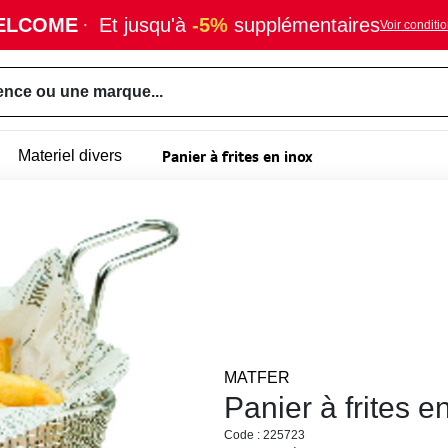
ELCOME
·
Et jusqu'à
-5%
supplémentaires
Voir conditi
ence ou une marque...
Panier à frites en inox
Materiel divers
MATFER
Panier à frites
Code : 225723