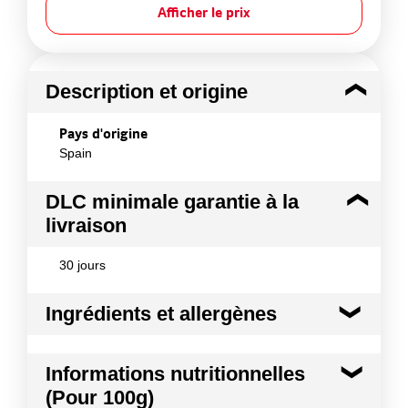
Afficher le prix
Description et origine
Pays d'origine
Spain
DLC minimale garantie à la
livraison
30 jours
Ingrédients et allergènes
Ingrédients :
Informations nutritionnelles
Patate douce 100% Origine Espagne
(Pour 100g)
Allergènes :