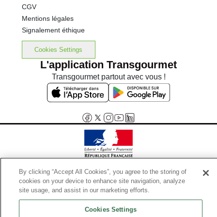
CGV
Mentions légales
Signalement éthique
Cookies Settings
L'application Transgourmet
Transgourmet partout avec vous !
Interdiction de vente de boissons alcooliques aux mineurs de
By clicking “Accept All Cookies”, you agree to the storing of
moins de 18 ans
cookies on your device to enhance site navigation, analyze
La preuve de majorité de l'acheteur est exigée au moment de la vente
site usage, and assist in our marketing efforts.
en ligne.
Code de la santé publique, Aar.l.3342-1 et l.3353-3
Cookies Settings