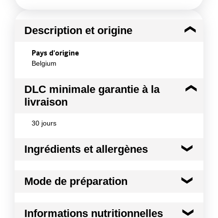
Description et origine
Pays d'origine
Belgium
DLC minimale garantie à la
livraison
30 jours
Ingrédients et allergènes
Ingrédients :
Mode de préparation
Sucre 47,5% ; Graisse végétale totalement
hydrogénée (noix de coco, palmiste) en proportion
variable 32,5% ; Lait écrémé en poudre 8.0 % ;
De couleur claire, cette pâte à glacer ne
Informations nutritionnelles
Cacao maigre en poudre 6% ; Sucre du lait 6% ;
nécéssite pas de tempérage et permet un bel