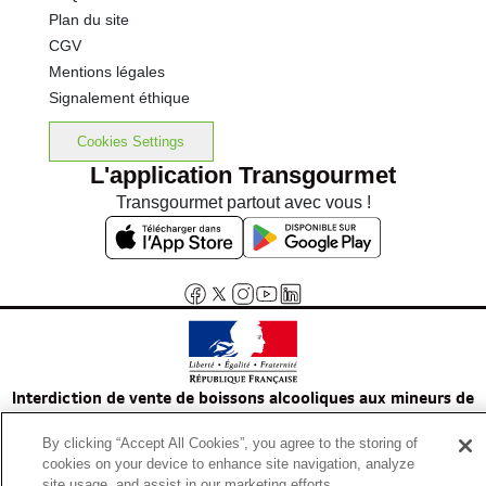
Plan du site
CGV
Mentions légales
Signalement éthique
Cookies Settings
L'application Transgourmet
Transgourmet partout avec vous !
Interdiction de vente de boissons alcooliques aux mineurs de
moins de 18 ans
By clicking “Accept All Cookies”, you agree to the storing of
La preuve de majorité de l'acheteur est exigée au moment de la vente
cookies on your device to enhance site navigation, analyze
en ligne.
site usage, and assist in our marketing efforts.