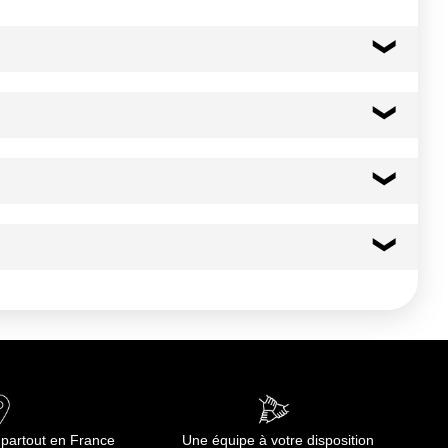
597 kcal
2498 kj
er rapidement.
45.0 g
5.50 g
27.0 g
 partout en France
Une équipe à votre disposition