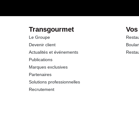
dont Sucres
Protéines
Transgourmet
Vos
Le Groupe
Restau
Sel
Devenir client
Boulan
Actualités et événements
Restau
Sodium
Publications
Marques exclusives
Partenaires
Solutions professionnelles
Recrutement