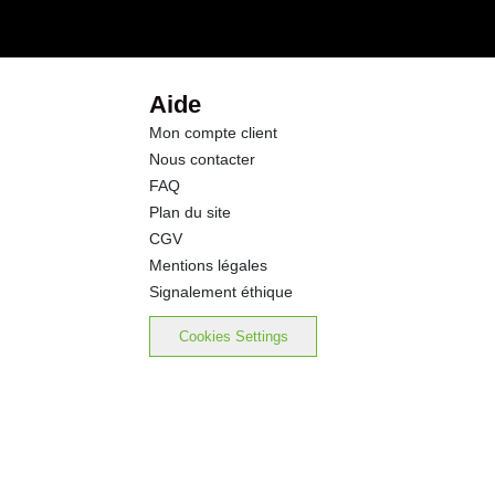
7.6 g
21.0 g
Aide
Mon compte client
0.50 g
Nous contacter
FAQ
0.20 g
Plan du site
CGV
Mentions légales
Signalement éthique
Cookies Settings