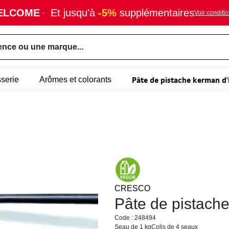
ELCOME
·
Et jusqu'à
-5%
supplémentaires
Voir conditi
ence ou une marque...
Pâte de pistache kerman d'
sserie
Arômes et colorants
CRESCO
Pâte de pistache
Code : 248494
Seau de 1 kg
Colis de 4 seaux