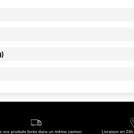
, Traces éventuelles de GLUTEN, OEUF, SOJA, LAIT, ARACHIDE.
on envie
g)
ournisseur(s) de Transgourmet Opérations
e, à conserver dans l'emballage d'origine fermé, au frais et au sec.
, à conserver dans l'emballage d'origine, au frais et au sec et à utilis
ournisseur(s) de Transgourmet Opérations
s vos produits livrés dans un même camion
Livraison en 24h