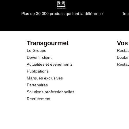
Glucides
Plus de 30 000 produits qui font la différence
Tou
dont Sucres
Fibres
Transgourmet
Vos
Le Groupe
Restau
Protéines
Devenir client
Boulan
Actualités et événements
Restau
Sel
Publications
Marques exclusives
Partenaires
Solutions professionnelles
Recrutement