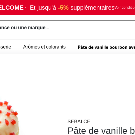
ELCOME
·
Et jusqu'à
-5%
supplémentaires
Voir conditi
ence ou une marque...
Pâte de vanille bourbon av
sserie
Arômes et colorants
SEBALCE
Pâte de vanille 