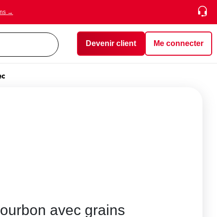
ons →
Devenir client
Me connecter
ec
bourbon avec grains