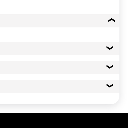
311 kcal
1301 kj
 conditions de conservation précitées et dans l'emballage
0.1 g
0.10 g