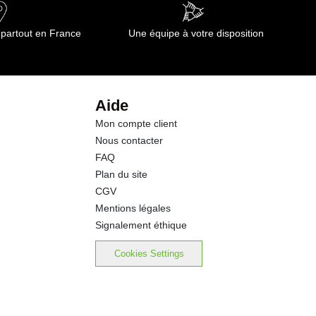
77.0 g
 partout en France
Une équipe à votre disposition
77.0 g
0.6 g
Aide
Mon compte client
0.5 g
Nous contacter
FAQ
0.03 g
Plan du site
CGV
Mentions légales
Signalement éthique
Cookies Settings