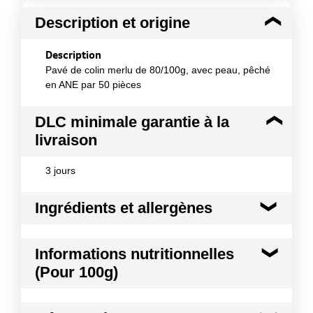
Description et origine
Description
Pavé de colin merlu de 80/100g, avec peau, pêché
en ANE par 50 pièces
DLC minimale garantie à la
livraison
3 jours
Ingrédients et allergènes
Ingrédients :
Informations nutritionnelles
100% colin merlu Nom scientifique : Merluccius
(Pour 100g)
merluccius Zones de pêche : FAO 27 Méthode de
production : sauvage
Kilocalories
75 kcal
Allergènes :