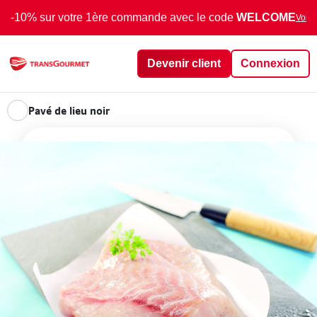
-10% sur votre 1ère commande avec le code
WELCOME
Voir 
Devenir client
Connexion
Pavé de lieu noir