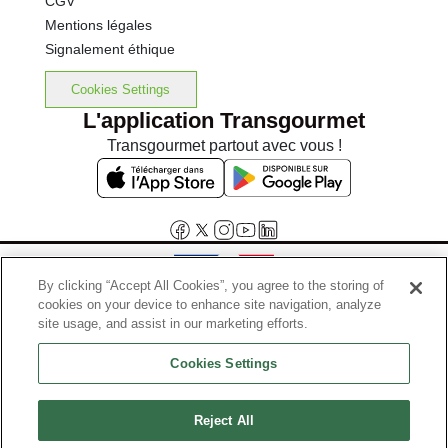
CGV
Mentions légales
Signalement éthique
Cookies Settings
L'application Transgourmet
Transgourmet partout avec vous !
By clicking “Accept All Cookies”, you agree to the storing of
cookies on your device to enhance site navigation, analyze
Interdiction de vente de boissons alcooliques aux mineurs de
site usage, and assist in our marketing efforts.
moins de 18 ans
Cookies Settings
La preuve de majorité de l'acheteur est exigée au moment de la vente
en ligne.
Code de la santé publique, Aar.l.3342-1 et l.3353-3
Reject All