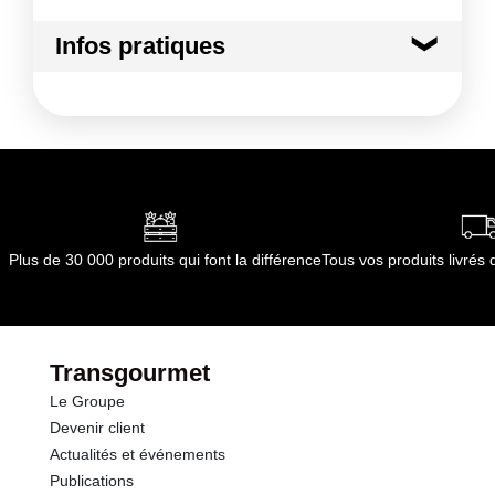
Allergènes :
Mode de préparation :
A l'unilatérale dans une
Poissons et produits à base de poissons
Infos pratiques
sauteuse et finir la cuisson au four sec à 90°C.
Conformément aux informations transmises
par le(s) fournisseur(s) de Transgourmet
Conditions de stockage avant ouverture :
entre
Opérations
0°C et 2°C
Conformément aux informations transmises
par le(s) fournisseur(s) de Transgourmet
Opérations
Plus de 30 000 produits qui font la différence
Tous vos produits livré
Transgourmet
Le Groupe
Devenir client
Actualités et événements
Publications