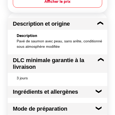
Afficher le prix
Description et origine
Description
Pavé de saumon avec peau, sans arête, conditionné
sous atmosphère modifiée
DLC minimale garantie à la
livraison
3 jours
Ingrédients et allergènes
Ingrédients :
Mode de préparation
Saumon d'Islande (salmo salar)