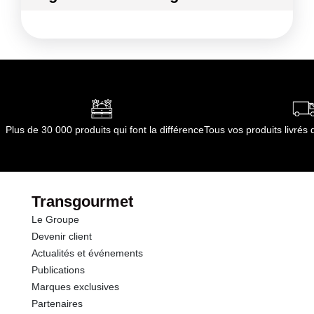
Ingrédients :
TRUITE
Allergènes :
Poissons et produits à base de poissons
Conformément aux informations transmises
par le(s) fournisseur(s) de Transgourmet
Opérations
Plus de 30 000 produits qui font la différence
Tous vos produits livré
Transgourmet
Le Groupe
Devenir client
Actualités et événements
Publications
Marques exclusives
Partenaires