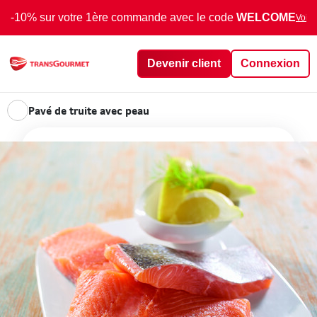
-10% sur votre 1ère commande avec le code
WELCOME
Voir 
Devenir client
Connexion
Pavé de truite avec peau