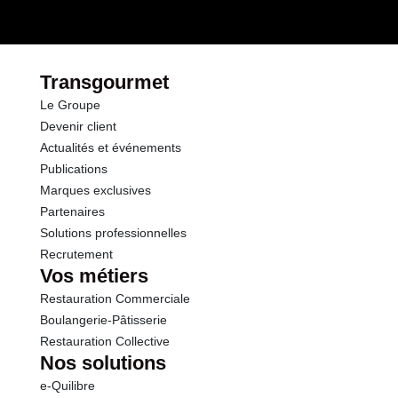
dont Sucres
0.2 g
Fibres
1.4 g
Transgourmet
Le Groupe
Protéines
1.9 g
Devenir client
Actualités et événements
Sel
0.06 g
Publications
Marques exclusives
Partenaires
Solutions professionnelles
Recrutement
Vos métiers
Restauration Commerciale
Boulangerie-Pâtisserie
Restauration Collective
Nos solutions
e-Quilibre