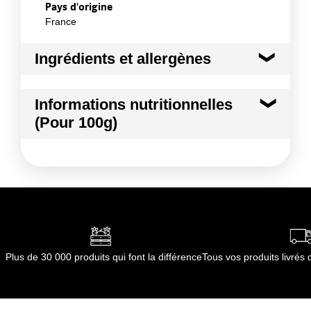
Pays d'origine
France
Ingrédients et allergènes
Ingrédients :
Informations nutritionnelles
Pomme de Terre
(Pour 100g)
Conformément aux informations transmises
par le(s) fournisseur(s) de Transgourmet
Kilocalories
74 kcal
Opérations
Kilojoules
308 kj
Matières grasses
0.3 g
dont Acides gras saturés
0.06 g
Plus de 30 000 produits qui font la différence
Tous vos produits livré
Glucides
15.8 g