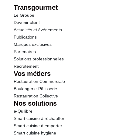
dont Sucres
0.2 g
Transgourmet
Le Groupe
Fibres
1.4 g
Devenir client
Actualités et événements
Protéines
1.9 g
Publications
Marques exclusives
Sel
0.06 g
Partenaires
Solutions professionnelles
Recrutement
Vos métiers
Restauration Commerciale
Boulangerie-Pâtisserie
Restauration Collective
Nos solutions
e-Quilibre
Smart cuisine à réchauffer
Smart cuisine à emporter
Smart cuisine hygiène