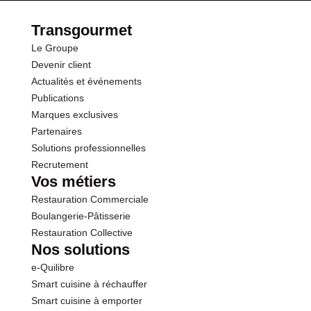
dont Sucres
10.1 g
Transgourmet
Le Groupe
Fibres
1.3 g
Devenir client
Actualités et événements
Protéines
0.3 g
Publications
Marques exclusives
Sel
0.00 g
Partenaires
Solutions professionnelles
Recrutement
Vos métiers
Restauration Commerciale
Boulangerie-Pâtisserie
Restauration Collective
Nos solutions
e-Quilibre
Smart cuisine à réchauffer
Smart cuisine à emporter