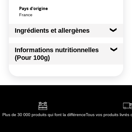
Pays d'origine
France
Ingrédients et allergènes
Ingrédients :
Informations nutritionnelles
Pomme de terre Maiwen Bio
(Pour 100g)
Conformément aux informations transmises
par le(s) fournisseur(s) de Transgourmet
Kilocalories
45 kcal
Opérations
Kilojoules
187 kj
Matières grasses
0.1 g
dont Acides gras saturés
0.02 g
Plus de 30 000 produits qui font la différence
Tous vos produits livré
Glucides
10.7 g