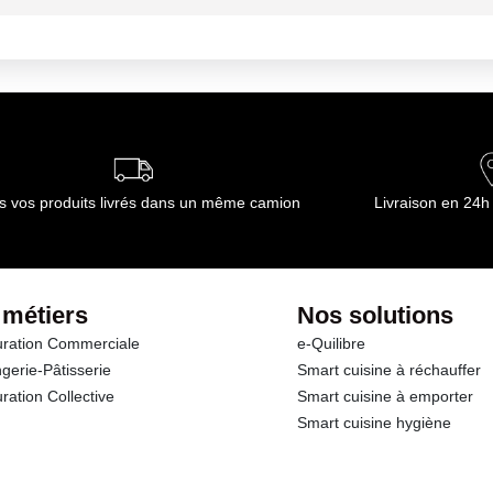
nseillée de stockage : température ambiante. La pomme de terre doit-êt
 jours dans un endroit sec, ventilé et à l'abri de la lumière.
ournisseur(s) de Transgourmet Opérations
s vos produits livrés dans un même camion
Livraison en 24h
 métiers
Nos solutions
ration Commerciale
e-Quilibre
gerie-Pâtisserie
Smart cuisine à réchauffer
ration Collective
Smart cuisine à emporter
Smart cuisine hygiène