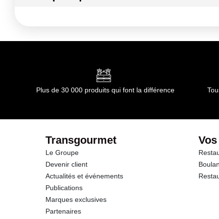
Kilojoules
Conditions de stockage avant ouverture :
Température co
germination.
Matières grasses
Durée totale du produit :
Elle peut être conservée plusieurs
Conformément aux informations transmises par le(s) f
dont Acides gras saturés
Glucides
Plus de 30 000 produits qui font la différence
Tou
dont Sucres
Fibres
Transgourmet
Vos
Le Groupe
Restau
Protéines
Devenir client
Boulan
Actualités et événements
Restau
Sel
Publications
Marques exclusives
Partenaires