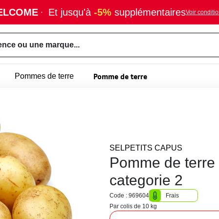
ELCOME
·
Et jusqu'à
-5%
supplémentaires
Voir conditi
ence ou une marque...
Pomme de terre
Pommes de terre
SELPETITS CAPUS
Pomme de terre 
categorie 2
Code : 969604
Frais
Par colis de 10 kg