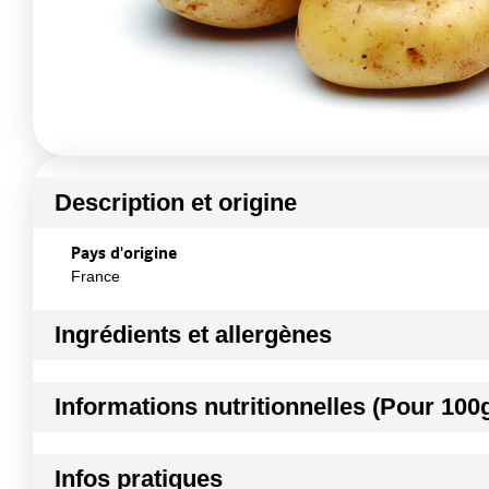
Description et origine
Pays d'origine
France
Ingrédients et allergènes
Ingrédients :
Informations nutritionnelles (Pour 100
100% POMME DE TERRE. Produit non OGM, non ionisé. Ne c
Conformément aux informations transmises par le(s) f
Kilocalories
Infos pratiques