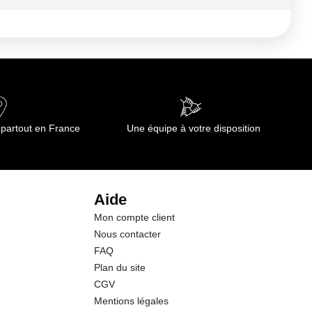
312 kj
re conservée à l'abri de la lumière pour éviter sa
0.5 g
0.00 g
15.7 g
 partout en France
Une équipe à votre disposition
0.2 g
1.9 g
Aide
Mon compte client
1.8 g
Nous contacter
FAQ
0.01 g
Plan du site
CGV
Mentions légales