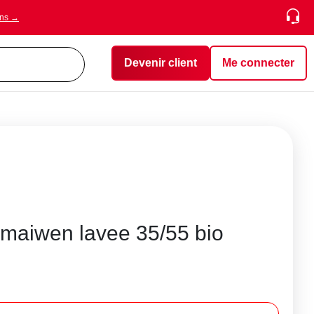
ons →
Devenir client
Me connecter
maiwen lavee 35/55 bio