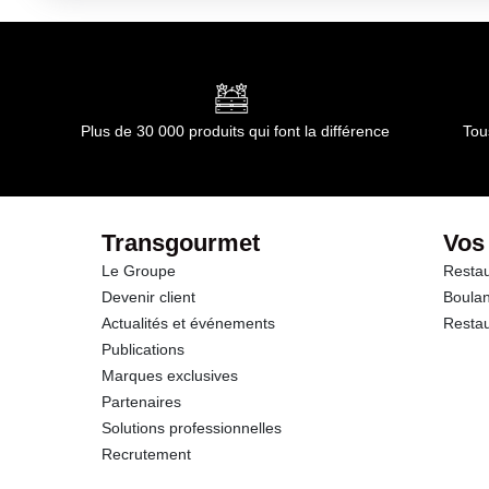
Kilojoules
Matières grasses
dont Acides gras saturés
Plus de 30 000 produits qui font la différence
Tou
Glucides
dont Sucres
Transgourmet
Vos
Le Groupe
Restau
Fibres
Devenir client
Boulan
Actualités et événements
Restau
Protéines
Publications
Marques exclusives
Sel
Partenaires
Solutions professionnelles
Recrutement