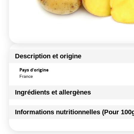
Description et origine
Pays d'origine
France
Ingrédients et allergènes
Ingrédients :
Informations nutritionnelles (Pour 100
Pomme de terre
Conformément aux informations transmises par le(s) f
Kilocalories