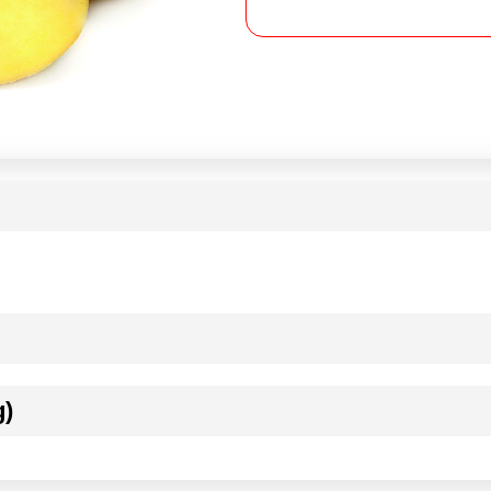
g)
ournisseur(s) de Transgourmet Opérations