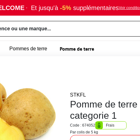
ELCOME
·
Et jusqu'à
-5%
supplémentaires
Voir conditi
ence ou une marque...
Pomme de terre
Pommes de terre
STKFL
Pomme de terre p
categorie 1
Code : 674052
Frais
Par colis de 5 kg