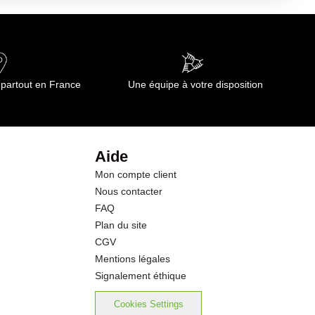
309 kj
0.3 g
0.06 g
 partout en France
Une équipe à votre disposition
15.9 g
0.2 g
Aide
Mon compte client
1.3 g
Nous contacter
FAQ
1.9 g
Plan du site
CGV
0.06 g
Mentions légales
Signalement éthique
Cookies Settings