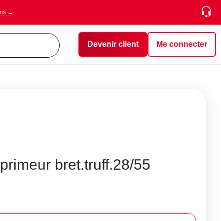
ons →
Devenir client
Me connecter
rimeur bret.truff.28/55