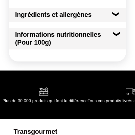
Ingrédients et allergènes
Ingrédients :
Informations nutritionnelles
Pomme de terre
(Pour 100g)
Conformément aux informations transmises
par le(s) fournisseur(s) de Transgourmet
Kilocalories
74 kcal
Opérations
Kilojoules
309 kj
Matières grasses
0.3 g
dont Acides gras saturés
0.06 g
Plus de 30 000 produits qui font la différence
Tous vos produits livré
Glucides
15.9 g
dont Sucres
0.2 g
Transgourmet