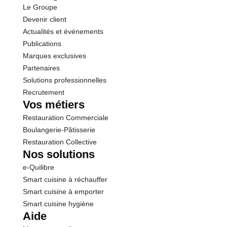
Le Groupe
Fibres
1.3 g
Devenir client
Actualités et événements
Protéines
1.9 g
Publications
Marques exclusives
Sel
0.06 g
Partenaires
Solutions professionnelles
Recrutement
Vos métiers
Restauration Commerciale
Boulangerie-Pâtisserie
Restauration Collective
Nos solutions
e-Quilibre
Smart cuisine à réchauffer
Smart cuisine à emporter
Smart cuisine hygiène
Aide