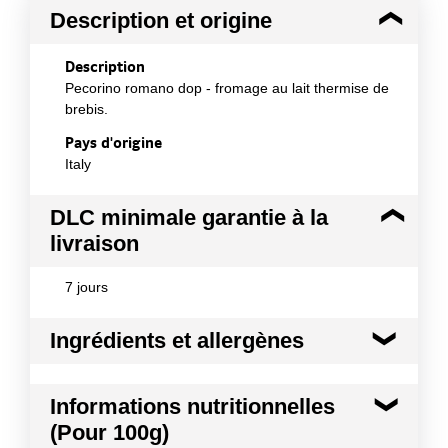
Description et origine
Description
Pecorino romano dop - fromage au lait thermise de
brebis.
Pays d'origine
Italy
DLC minimale garantie à la
livraison
7 jours
Ingrédients et allergènes
Ingrédients :
Informations nutritionnelles
LAIT thermisé de Brebis, Sel, Présure d'agneau,
(Pour 100g)
Ferments lactiques.