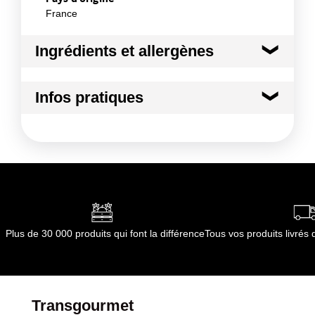
France
Ingrédients et allergènes
Ingrédients :
Infos pratiques
Matière principale : Acier inoxydable
Conformément aux informations transmises
Conditions de stockage avant ouverture
par le(s) fournisseur(s) de Transgourmet
:
Opérations
température ambiante
Durée totale du produit :
non concerné
Conformément aux informations transmises
par le(s) fournisseur(s) de Transgourmet
Opérations
Plus de 30 000 produits qui font la différence
Tous vos produits livré
Transgourmet