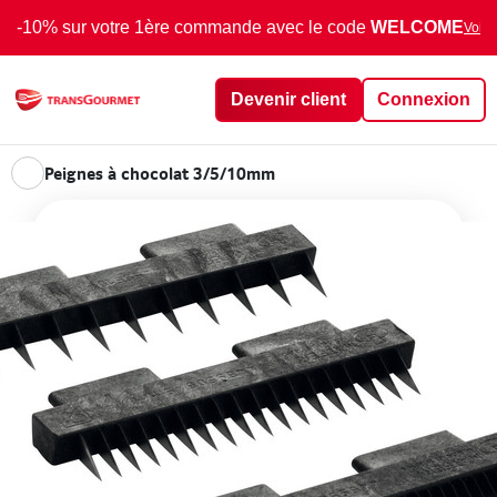
-10% sur votre 1ère commande avec le code
WELCOME
Voir 
Devenir client
Connexion
Peignes à chocolat 3/5/10mm