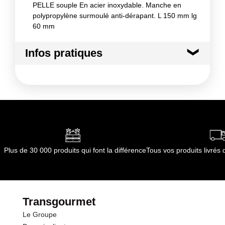
PELLE souple En acier inoxydable. Manche en
polypropylène surmoulé anti-dérapant. L 150 mm lg
60 mm
Infos pratiques
Conditions de stockage avant ouverture :
A
conserver dans un endroit sec et propre
Conformément aux informations transmises
par le(s) fournisseur(s) de Transgourmet
Opérations
Plus de 30 000 produits qui font la différence
Tous vos produits livré
Transgourmet
Le Groupe