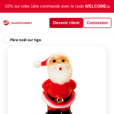
-10% sur votre 1ère commande avec le code
WELCOME
Voir 
Devenir client
Connexion
Père noël sur tige