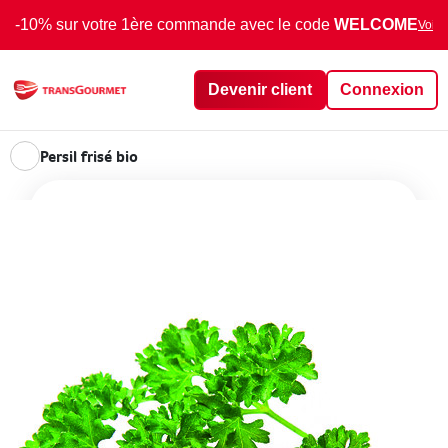
-10% sur votre 1ère commande avec le code
WELCOME
Voir 
Devenir client
Connexion
Persil frisé bio