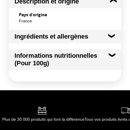
Description et origine
Pays d'origine
France
Ingrédients et allergènes
Ingrédients :
Informations nutritionnelles
PERSIL FRISE
(Pour 100g)
Conformément aux informations transmises
par le(s) fournisseur(s) de Transgourmet
Kilocalories
34 kcal
Opérations
Kilojoules
144 kj
Matières grasses
0.6 g
dont Acides gras saturés
0.10 g
Plus de 30 000 produits qui font la différence
Tous vos produits livré