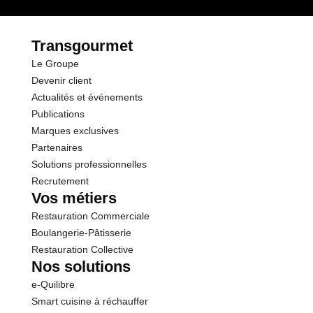
Glucides
3.5 g
dont Sucres
0.9 g
Transgourmet
Le Groupe
Fibres
4.3 g
Devenir client
Actualités et événements
Protéines
3.7 g
Publications
Marques exclusives
Sel
0.59 g
Partenaires
Solutions professionnelles
Recrutement
Sodium
54.30 g
Vos métiers
Restauration Commerciale
Boulangerie-Pâtisserie
Restauration Collective
Nos solutions
e-Quilibre
Smart cuisine à réchauffer