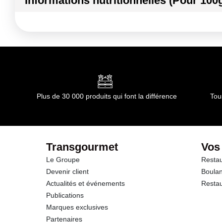
Informations nutritionnelles (Pour 100
PERSIL FRISE
Conformément aux informations transmises par le(s) f
Kilocalories
Kilojoules
Matières grasses
dont Acides gras saturés
Plus de 30 000 produits qui font la différence
Tou
Glucides
dont Sucres
Transgourmet
Vos
Le Groupe
Restau
Fibres
Devenir client
Boulan
Actualités et événements
Restau
Protéines
Publications
Marques exclusives
Partenaires