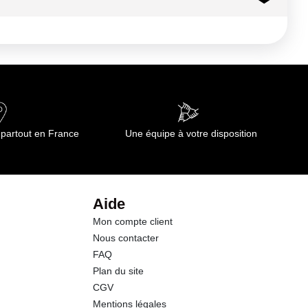
51 kcal
213 kj
0.6 g
0.07 g
 partout en France
Une équipe à votre disposition
10.9 g
9.0 g
Aide
Mon compte client
2.9 g
Nous contacter
FAQ
0.5 g
Plan du site
CGV
Mentions légales