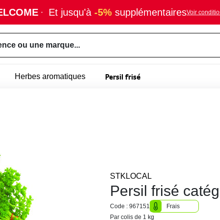
ELCOME
·
Et jusqu'à
-5%
supplémentaires
Voir conditi
ence ou une marque...
Persil frisé
Herbes aromatiques
STKLOCAL
Persil frisé caté
Code : 967151
Frais
Par colis de 1 kg