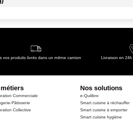
g)
ournisseur(s) de Transgourmet Opérations
s vos produits livrés dans un même camion
Livraison en 24h
 métiers
Nos solutions
ration Commerciale
e-Quilibre
gerie-Pâtisserie
Smart cuisine à réchauffer
ration Collective
Smart cuisine à emporter
Smart cuisine hygiène