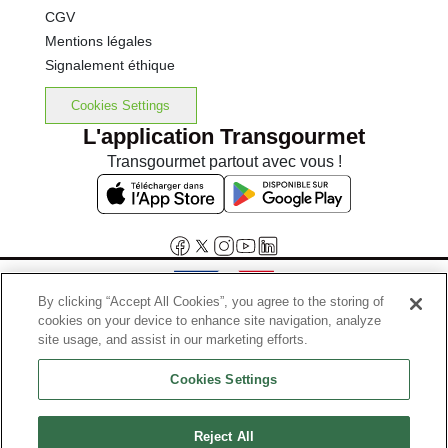
CGV
Mentions légales
Signalement éthique
Cookies Settings
L'application Transgourmet
Transgourmet partout avec vous !
By clicking “Accept All Cookies”, you agree to the storing of
cookies on your device to enhance site navigation, analyze
Interdiction de vente de boissons alcooliques aux mineurs de
site usage, and assist in our marketing efforts.
moins de 18 ans
Cookies Settings
La preuve de majorité de l'acheteur est exigée au moment de la vente
en ligne.
Code de la santé publique, Aar.l.3342-1 et l.3353-3
Reject All