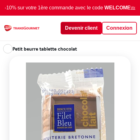
-10% sur votre 1ère commande avec le code
WELCOME
Voir 
Devenir client
Connexion
Petit beurre tablette chocolat