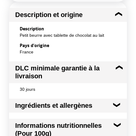
Description et origine
Description
Petit beurre avec tablette de chocolat au lait
Pays d'origine
France
DLC minimale garantie à la
livraison
30 jours
Ingrédients et allergènes
Ingrédients :
Informations nutritionnelles
Chocolat au lait 48% (sucre, beurre de cacao,
(Pour 100g)
poudre de LAIT écrémé, pâte de cacao, LACTOSE,