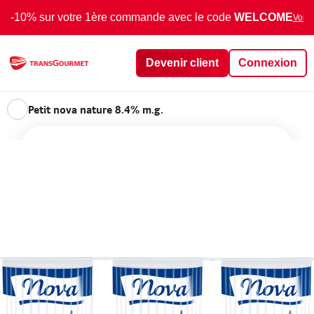
-10% sur votre 1ère commande avec le code
WELCOME
Voir 
Devenir client
Connexion
Petit nova nature 8.4% m.g.