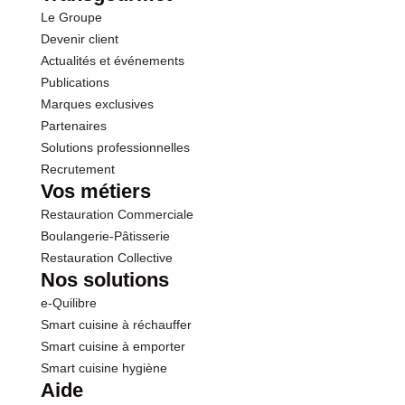
Le Groupe
Protéines
7.4 g
Devenir client
Actualités et événements
Sel
0.08 g
Publications
Marques exclusives
Calcium
105 mg
Partenaires
Solutions professionnelles
Recrutement
Vos métiers
Restauration Commerciale
Boulangerie-Pâtisserie
Restauration Collective
Nos solutions
e-Quilibre
Smart cuisine à réchauffer
Smart cuisine à emporter
Smart cuisine hygiène
Aide