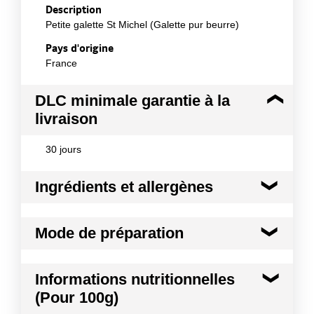
Description
Petite galette St Michel (Galette pur beurre)
Pays d'origine
France
DLC minimale garantie à la
livraison
30 jours
Ingrédients et allergènes
Ingrédients :
Mode de préparation
Farine de blé 65 %, sucre, beurre 18%, oeufs frais,
arôme naturel, sel, poudre à lever : carbonate acide
d'ammonium, carbonate acide de sodium, tartrate
Mode de préparation :
Accompagnement café
Informations nutritionnelles
de potassium et acide tartrique, lait écrémé en
poudre.
(Pour 100g)