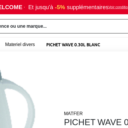
ELCOME
·
Et jusqu'à
-5%
supplémentaires
Voir conditi
ence ou une marque...
PICHET WAVE 0.30L BLANC
Materiel divers
MATFER
PICHET WAVE 0