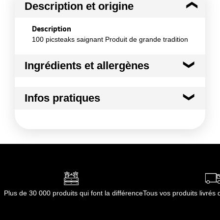
Description et origine
Description
100 picsteaks saignant Produit de grande tradition
Ingrédients et allergènes
Ingrédients :
Infos pratiques
Non applicable
Conformément aux informations transmises
Durée totale du produit :
Non défini
par le(s) fournisseur(s) de Transgourmet
Conformément aux informations transmises
Opérations
par le(s) fournisseur(s) de Transgourmet
Opérations
Plus de 30 000 produits qui font la différence
Tous vos produits livré