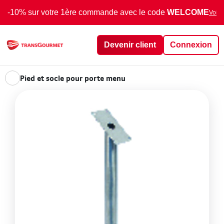
-10% sur votre 1ère commande avec le code
WELCOME
Voir 
Devenir client
Connexion
Pied et socle pour porte menu