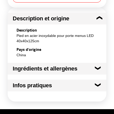
Description et origine
Description
Pied en acier inoxydable pour porte menus LED
40x40x125cm
Pays d'origine
China
Ingrédients et allergènes
Ingrédients :
Infos pratiques
Non applicable
Conformément aux informations transmises
Conditions de stockage avant ouverture
par le(s) fournisseur(s) de Transgourmet
:
Opérations
Température ambiante
Durée totale du produit :
Non définie