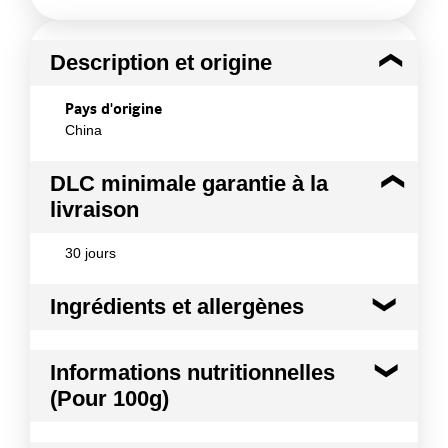
Description et origine
Pays d'origine
China
DLC minimale garantie à la
livraison
30 jours
Ingrédients et allergènes
Ingrédients :
Informations nutritionnelles
Pignons de pin (100%)
(Pour 100g)
Allergènes :
Traces de céréales contenant du gluten
Kilocalories
725 kcal