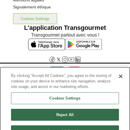
Mentions légales
Signalement éthique
Cookies Settings
L'application Transgourmet
Transgourmet partout avec vous !
By clicking “Accept All Cookies”, you agree to the storing of
cookies on your device to enhance site navigation, analyze
Interdiction de vente de boissons alcooliques aux mineurs de
site usage, and assist in our marketing efforts.
moins de 18 ans
Cookies Settings
La preuve de majorité de l'acheteur est exigée au moment de la vente
en ligne.
Code de la santé publique, Aar.l.3342-1 et l.3353-3
Reject All