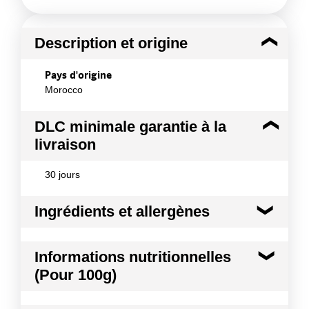
Description et origine
Pays d'origine
Morocco
DLC minimale garantie à la
livraison
30 jours
Ingrédients et allergènes
Ingrédients :
Informations nutritionnelles
Piments rouges(Pili Pili), eau, , sel, acidifiant : E330
(Pour 100g)
Conformément aux informations transmises
par le(s) fournisseur(s) de Transgourmet
Kilocalories
69 kcal
Opérations