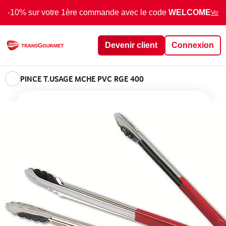
-10% sur votre 1ère commande avec le code
WELCOME
Voir 
Devenir client
Connexion
PINCE T.USAGE MCHE PVC RGE 400