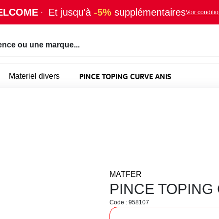
ELCOME
·
Et jusqu'à
-5%
supplémentaires
Voir conditi
ence ou une marque...
PINCE TOPING CURVE ANIS
Materiel divers
MATFER
PINCE TOPING
Code : 958107