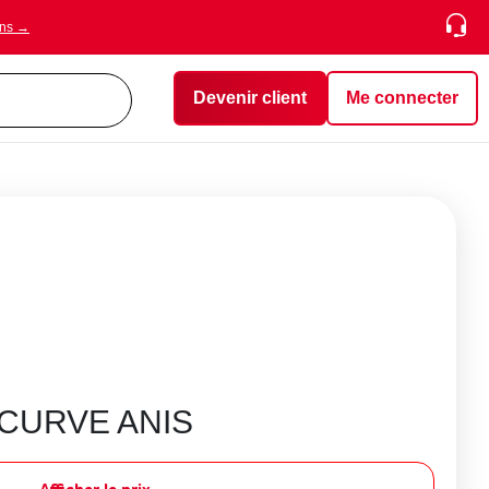
ons →
Devenir client
Me connecter
 CURVE ANIS