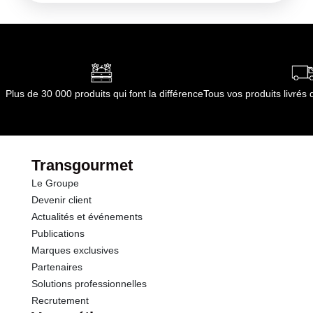
Conditions de stockage après ouverture :
+ 4°C :
Opérations
Matières grasses
2.4 g
À consommer dans les 48 heures
Conformément aux informations transmises
dont Acides gras saturés
0.40 g
par le(s) fournisseur(s) de Transgourmet
Opérations
Glucides
41.0 g
Plus de 30 000 produits qui font la différence
Tous vos produits livré
dont Sucres
2.6 g
Fibres
2.2 g
Transgourmet
Le Groupe
Protéines
10.2 g
Devenir client
Actualités et événements
Sel
0.47 g
Publications
Marques exclusives
Partenaires
Solutions professionnelles
Recrutement