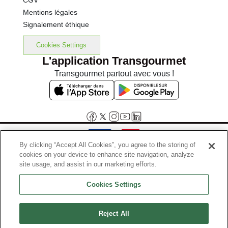
CGV
Mentions légales
Signalement éthique
Cookies Settings
L'application Transgourmet
Transgourmet partout avec vous !
By clicking “Accept All Cookies”, you agree to the storing of
cookies on your device to enhance site navigation, analyze
Interdiction de vente de boissons alcooliques aux mineurs de
site usage, and assist in our marketing efforts.
moins de 18 ans
Cookies Settings
La preuve de majorité de l'acheteur est exigée au moment de la vente
en ligne.
Code de la santé publique, Aar.l.3342-1 et l.3353-3
Reject All