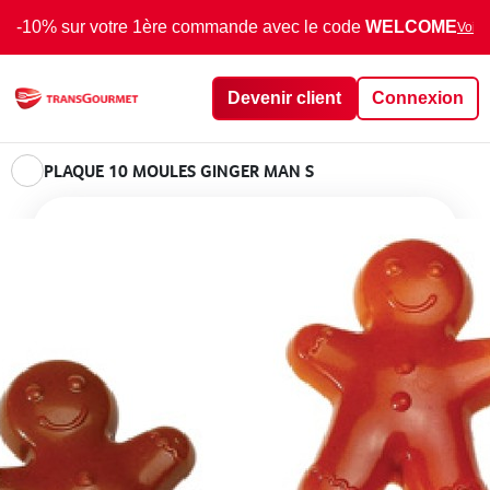
-10% sur votre 1ère commande avec le code
WELCOME
Voir 
Devenir client
Connexion
PLAQUE 10 MOULES GINGER MAN S