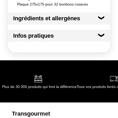
Plaque 275x175 pour 32 bonbons rosaces
Ingrédients et allergènes
Ingrédients :
Infos pratiques
Matière principale : Bio copolyester
Conformément aux informations transmises
Conditions de stockage avant ouverture
par le(s) fournisseur(s) de Transgourmet
:
Opérations
tempéarature ambiante
Durée totale du produit :
non applicable
Conformément aux informations transmises
par le(s) fournisseur(s) de Transgourmet
Opérations
Plus de 30 000 produits qui font la différence
Tous vos produits livré
Transgourmet