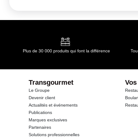
Conditions de stockage avant ouverture :
tempéarature 
Durée totale du produit :
non applicable
Conformément aux informations transmises par le(s) f
Plus de 30 000 produits qui font la différence
Tou
Transgourmet
Vos
Le Groupe
Restau
Devenir client
Boulan
Actualités et événements
Restau
Publications
Marques exclusives
Partenaires
Solutions professionnelles