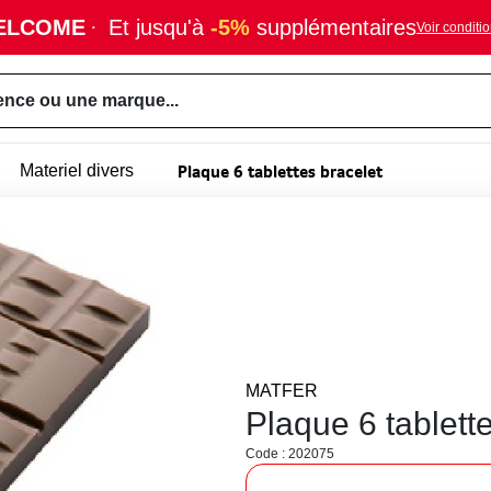
ELCOME
·
Et jusqu'à
-5%
supplémentaires
Voir conditi
ence ou une marque...
Plaque 6 tablettes bracelet
Materiel divers
MATFER
Plaque 6 tablett
Code : 202075