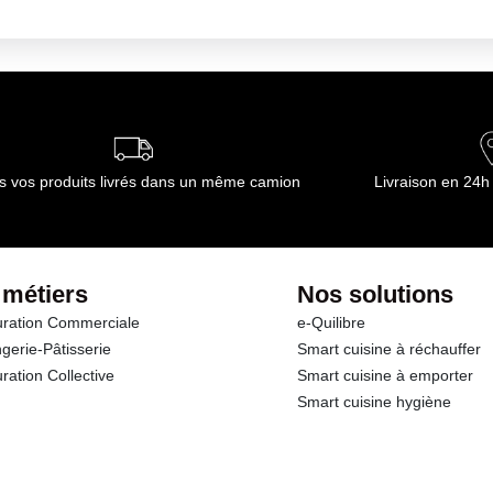
ambiante
ournisseur(s) de Transgourmet Opérations
s vos produits livrés dans un même camion
Livraison en 24h
 métiers
Nos solutions
ration Commerciale
e-Quilibre
gerie-Pâtisserie
Smart cuisine à réchauffer
ration Collective
Smart cuisine à emporter
Smart cuisine hygiène