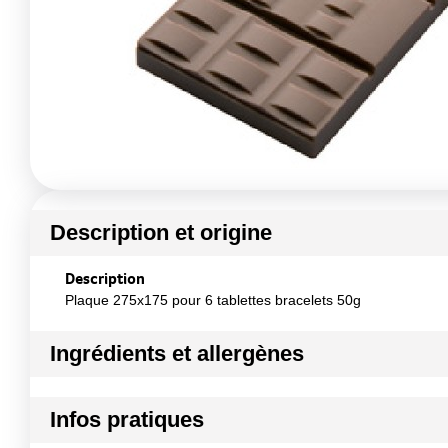
Description et origine
Description
Plaque 275x175 pour 6 tablettes bracelets 50g
Ingrédients et allergènes
Ingrédients :
Infos pratiques
Matière principale : Bio copolyester
Conformément aux informations transmises par le(s) f