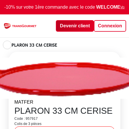
-10% sur votre 1ère commande avec le code
WELCOME
Voir 
Devenir client
Connexion
PLARON 33 CM CERISE
MATFER
PLARON 33 CM CERISE
Code : 957917
Colis de 3 pièces