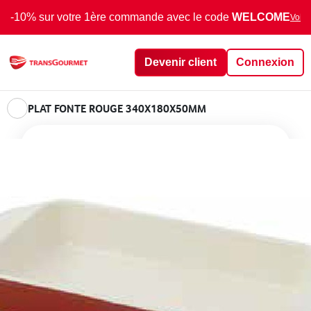
-10% sur votre 1ère commande avec le code
WELCOME
Voir 
Devenir client
Connexion
PLAT FONTE ROUGE 340X180X50MM