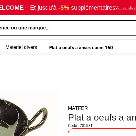
ELCOME
·
Et jusqu'à
-5%
supplémentaires
Voir conditi
ence ou une marque...
Plat a oeufs a anses cuem 160
Materiel divers
MATFER
Plat a oeufs a a
Code : 701581