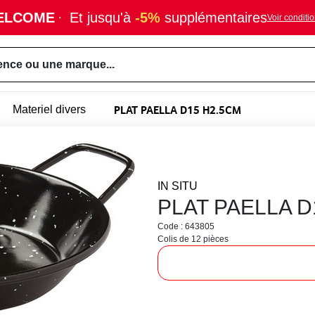
ELCOME
·
Et jusqu'à
-5%
supplémentaires
Voir conditi
ence ou une marque...
PLAT PAELLA D15 H2.5CM
Materiel divers
IN SITU
PLAT PAELLA D
Code : 643805
Colis de 12 pièces