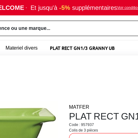
ELCOME
·
Et jusqu'à
-5%
supplémentaires
Voir conditi
ence ou une marque...
PLAT RECT GN1/3 GRANNY UB
Materiel divers
MATFER
PLAT RECT GN
Code : 957937
Colis de 3 pièces