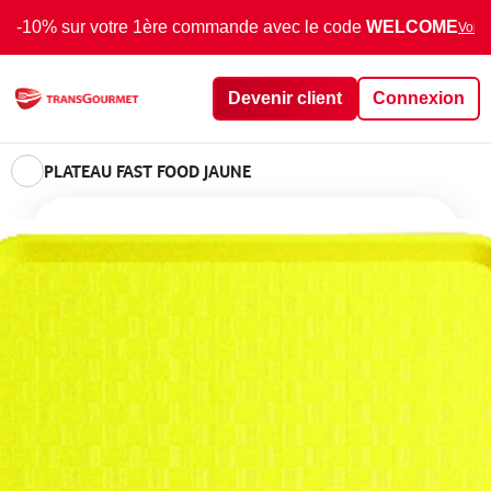
-10% sur votre 1ère commande avec le code
WELCOME
Voir 
Devenir client
Connexion
PLATEAU FAST FOOD JAUNE