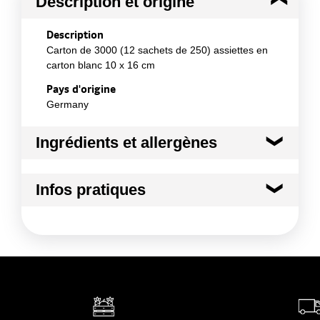
Description et origine
Description
Carton de 3000 (12 sachets de 250) assiettes en
carton blanc 10 x 16 cm
Pays d'origine
Germany
Ingrédients et allergènes
Ingrédients :
Infos pratiques
Matière : Carton recyclé
Conformément aux informations transmises
Conditions de stockage avant ouverture
par le(s) fournisseur(s) de Transgourmet
:
Opérations
Température ambiante
Conditions de stockage après ouverture
:
Température ambiante
Durée totale du produit :
Non applicable
Conformément aux informations transmises