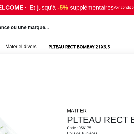
ELCOME
·
Et jusqu'à
-5%
supplémentaires
Voir conditi
ence ou une marque...
PLTEAU RECT BOMBAY 21X6,5
Materiel divers
MATFER
PLTEAU RECT 
Code : 956175
Colis de 10 pièces