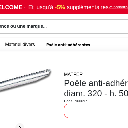
ELCOME
·
Et jusqu'à
-5%
supplémentaires
Voir conditi
ence ou une marque...
Poêle anti-adhérentes
Materiel divers
MATFER
Poêle anti-adhér
diam. 320 - h. 
Code : 960697