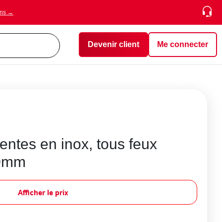
ons →
Devenir client
Me connecter
entes en inox, tous feux
50mm
Afficher le prix