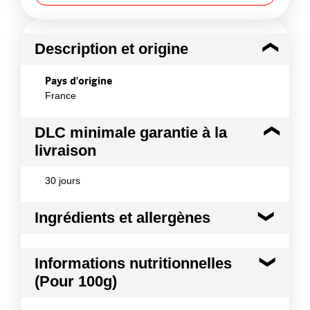
Description et origine
Pays d'origine
France
DLC minimale garantie à la
livraison
30 jours
Ingrédients et allergènes
Ingrédients :
Informations nutritionnelles
Carottes, eau, pommes de terre préfrites (pommes
(Pour 100g)
de terre, huile végétale de tournesol), oignons
rouges, fèves de soja, garden peas, lait de coco,
noix de cajou, huile végétale de colza, sel, épices
Kilocalories
61 kcal