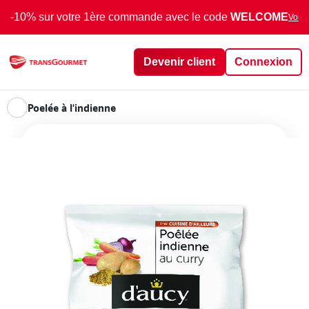
-10% sur votre 1ère commande avec le code
WELCOME
Voir 
Devenir client
Connexion
Poelée à l'indienne